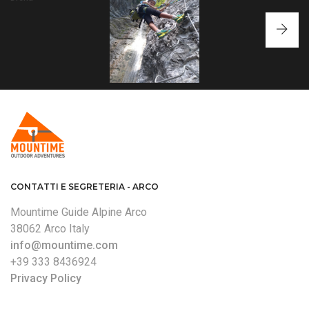
DRENA
PERCORSO
PANORAMICO IDEALE
LA FERRATA DI CASTEL
RIO RUZZA -
PER CHI SI CIMENTA IN
DRENA AL RIO
BALLINO
QUESTA ATTIVITÀ PER
SALLAGONI È FORSE LA
UNA NUOVA,
LA PRIMA VOLTA.
PIÙ PARTICOLARE DEL
AFFASCINANTE E DURA
LAGO DI GARDA
FERRATA
CONTATTI E SEGRETERIA - ARCO
Mountime Guide Alpine Arco
38062 Arco Italy
info@mountime.com
+39 333 8436924
Privacy Policy