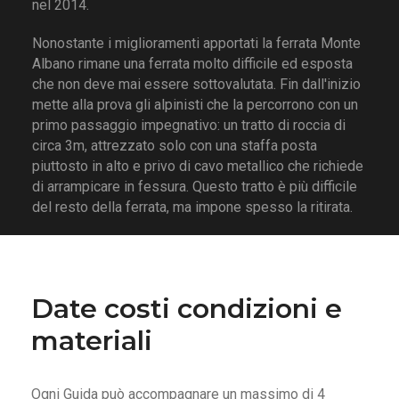
nel 2014.
Nonostante i miglioramenti apportati la ferrata Monte
Albano rimane una ferrata molto difficile ed esposta
che non deve mai essere sottovalutata. Fin dall'inizio
mette alla prova gli alpinisti che la percorrono con un
primo passaggio impegnativo: un tratto di roccia di
circa 3m, attrezzato solo con una staffa posta
piuttosto in alto e privo di cavo metallico che richiede
di arrampicare in fessura. Questo tratto è più difficile
del resto della ferrata, ma impone spesso la ritirata.
Date costi condizioni e
materiali
Ogni Guida può accompagnare un massimo di 4