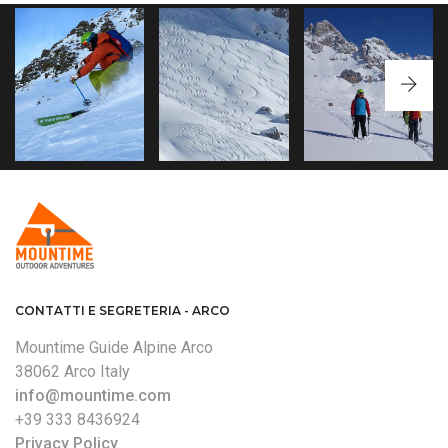
FREERIDE - LEZIONI
GRUPPO DEL SELLA
GIORNALIERE
- FREERIDE
TONALE - FREERIDE
UNA GIORNATA DI
CAVALCANDO LA NEVE
POLVERE E ADRENALINA!
FRESCA!
CONTATTI E SEGRETERIA - ARCO
Mountime Guide Alpine Arco
38062 Arco Italy
info@mountime.com
+39 333 8436924
Privacy Policy