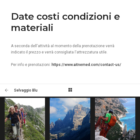
Date costi condizioni e
materiali
A seconda dell'attività al momento della prenotazione verrà
indicato il prezzo e verrà consigliata l'attrezzatura utile.
Per info e prenotazioni:
https://www.aitnemed.com/contact-us/
Selvaggio Blu
TREKKING AD
ANELLO NEL
ALTA VIA DEL
GRUPPO DI
GRANITO
SELVAGGIO BLU
BRENTA
UN TREKKING ALLA
"LÀ DOVE LA ROCCIA
UN TREKKING DA
SCOPERTA DELLA
INCONTRA IL MARE"
RIFUGIO A RIFUGIO ALLA
GRANDE GUERRA.
SCOPERTA DELLE