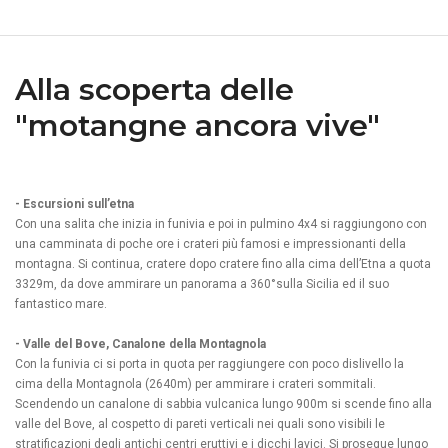
Alla scoperta delle
"motangne ancora vive"
- Escursioni sull’etna
Con una salita che inizia in funivia e poi in pulmino 4x4 si raggiungono con
una camminata di poche ore i crateri più famosi e impressionanti della
montagna. Si continua, cratere dopo cratere fino alla cima dell’Etna a quota
3329m, da dove ammirare un panorama a 360°sulla Sicilia ed il suo
fantastico mare.
- Valle del Bove, Canalone della Montagnola
Con la funivia ci si porta in quota per raggiungere con poco dislivello la
cima della Montagnola (2640m) per ammirare i crateri sommitali.
Scendendo un canalone di sabbia vulcanica lungo 900m si scende fino alla
valle del Bove, al cospetto di pareti verticali nei quali sono visibili le
stratificazioni degli antichi centri eruttivi e i dicchi lavici. Si prosegue lungo