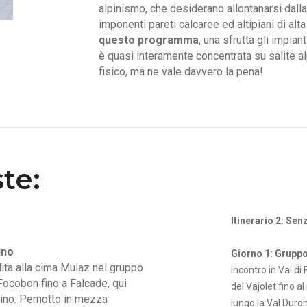
alpinismo, che desiderano allontanarsi dalla
imponenti pareti calcaree ed altipiani di a
questo programma
, una sfrutta gli impian
è quasi interamente concentrata su salite alp
fisico, ma ne vale davvero la pena!
te:
Itinerario 2: Senz
ino
Giorno 1: Gruppo
lita alla cima Mulaz nel gruppo
Incontro in Val di 
 Focobon fino a Falcade, qui
del Vajolet fino a
rino. Pernotto in mezza
lungo la Val Duro