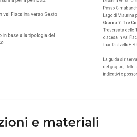
urina per il pernotto.
Discesa verso Cort
Passo Cimabanche
n val Fiscalina verso Sesto
Lago di Misurina p
Giorno 7: Tre Ci
Traversata delle 
io in base alla tipologia del
discesa in val Fis
so.
taxi. Dislivello+ 7
La guida si riserva 
del gruppo, delle 
indicativi e posso
ioni e materiali