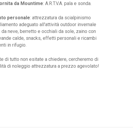
fornita da Mountime
: A.R.T.V.A. pala e sonda.
to personale
: attrezzatura da scialpinismo
iamento adeguato all'attività outdoor invernale
da neve, berretto e occhiali da sole, zaino con
ande calde, snacks, effetti personali e ricambi
ti in rifugio.
e di tutto non esitate a chiedere, cercheremo di
ilità di noleggio attrezzatura a prezzo agevolato!