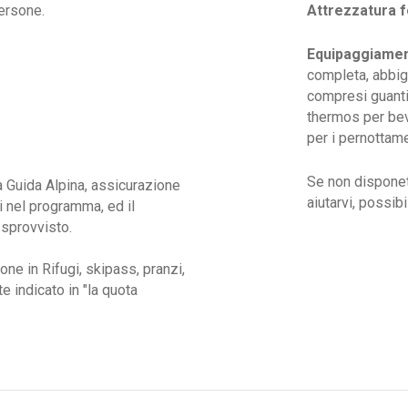
ersone.
Attrezzatura 
Equipaggiamen
completa, abbigl
compresi guanti 
thermos per bev
per i pernottamen
Se non disponet
la Guida Alpina, assicurazione
aiutarvi, possib
i nel programma, ed il
 sprovvisto.
one in Rifugi, skipass, pranzi,
 indicato in "la quota