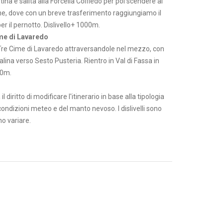
ina e salita alla Forcella Colfiedo per poi scendere al
, dove con un breve trasferimento raggiungiamo il
er il pernotto. Dislivello+ 1000m.
me di Lavaredo
Tre Cime di Lavaredo attraversandole nel mezzo, con
calina verso Sesto Pusteria. Rientro in Val di Fassa in
00m.
il diritto di modificare l'itinerario in base alla tipologia
condizioni meteo e del manto nevoso. I dislivelli sono
no variare.