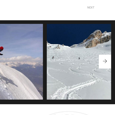
NEXT
SCI ALPINISMO IN LAGORAI
LPINISMO A FANES
ITINERARI STUDIATI PER “IMMERGERSI”
TOTALMENTE NELL’ATMOSFERA MAGICA DI
DI SCI ALPINISMO NEL GRUPPO
QUESTE MONTAGNE, SCOPRENDO PASSO
DI FANES
DOPO PASSO NUOVI SCENARI DAI QUALI
LASCIARSI STUPIRE ED EMOZIONARE.