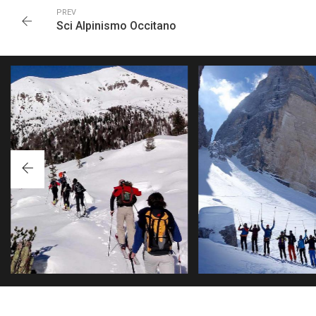
PREV
Sci Alpinismo Occitano
CORSO INTENSI
SCI ALPINISMO CORSO
SCIALPINIS
AVANZATO
TRE GIORNATE CON PERNO
TRE GIORNATE E DUE INCONTRI TEORICI
RIFUGIO