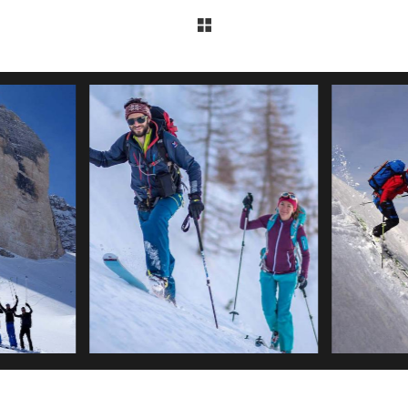
VO DI
SCI A
CORSO DI SCI RIPIDO
MO
TRE GIORNATE 
SCIARE IN SICUREZZA OLTRE I 40°
TTAMENTO IN