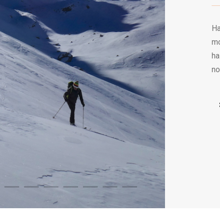
Ha
mo
ha
no