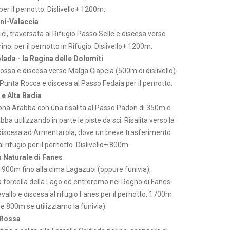
er il pernotto. Dislivello+ 1200m.
ni-Valaccia
ci, traversata al Rifugio Passo Selle e discesa verso
no, per il pernotto in Rifugio. Dislivello+ 1200m.
ada - la Regina delle Dolomiti
Rossa e discesa verso Malga Ciapela (500m di dislivello).
a Punta Rocca e discesa al Passo Fedaia per il pernotto.
 e Alta Badia
ona Arabba con una risalita al Passo Padon di 350m e
ba utilizzando in parte le piste da sci. Risalita verso la
discesa ad Armentarola, dove un breve trasferimento
al rifugio per il pernotto. Dislivello+ 800m.
a Naturale di Fanes
i 900m fino alla cima Lagazuoi (oppure funivia),
 forcella della Lago ed entreremo nel Regno di Fanes.
vallo e discesa al rifugio Fanes per il pernotto. 1700m
ure 800m se utilizziamo la funivia).
 Rossa