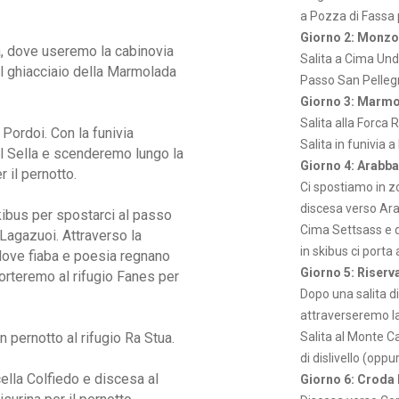
a Pozza di Fassa p
Giorno 2: Monzo
a, dove useremo la cabinovia
Salita a Cima Undi
l ghiacciaio della Marmolada
Passo San Pellegri
Giorno 3: Marmol
Salita alla Forca 
Pordoi. Con la funivia
Salita in funivia 
l Sella e scenderemo lungo la
Giorno 4: Arabba
 il pernotto.
Ci spostiamo in z
discesa verso Arab
kibus per spostarci al passo
Cima Settsass e 
 Lagazuoi. Attraverso la
in skibus ci porta 
dove fiaba e poesia regnano
Giorno 5: Riserv
orteremo al rifugio Fanes per
Dopo una salita d
attraverseremo la
 pernotto al rifugio Ra Stua.
Salita al Monte Ca
di dislivello (opp
ella Colfiedo e discesa al
Giorno 6: Croda