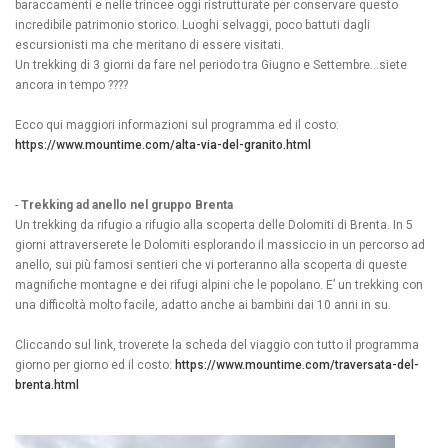
baraccamenti e nelle trincee oggi ristrutturate per conservare questo
incredibile patrimonio storico. Luoghi selvaggi, poco battuti dagli
escursionisti ma che meritano di essere visitati.
Un trekking di 3 giorni da fare nel periodo tra Giugno e Settembre…siete
ancora in tempo ????
Ecco qui maggiori informazioni sul programma ed il costo:
https://www.mountime.com/alta-via-del-granito.html
-
Trekking ad anello nel gruppo Brenta
Un trekking da rifugio a rifugio alla scoperta delle Dolomiti di Brenta. In 5
giorni attraverserete le Dolomiti esplorando il massiccio in un percorso ad
anello, sui più famosi sentieri che vi porteranno alla scoperta di queste
magnifiche montagne e dei rifugi alpini che le popolano. E’ un trekking con
una difficoltà molto facile, adatto anche ai bambini dai 10 anni in su.
Cliccando sul link, troverete la scheda del viaggio con tutto il programma
giorno per giorno ed il costo:
https://www.mountime.com/traversata-del-
brenta.html