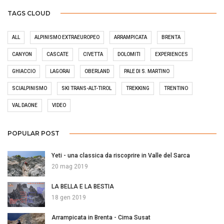
TAGS CLOUD
ALL
ALPINISMO EXTRAEUROPEO
ARRAMPICATA
BRENTA
CANYON
CASCATE
CIVETTA
DOLOMITI
EXPERIENCES
GHIACCIO
LAGORAI
OBERLAND
PALE DI S. MARTINO
SCIALPINISMO
SKI TRANS-ALT-TIROL
TREKKING
TRENTINO
VAL DAONE
VIDEO
POPULAR POST
Yeti - una classica da riscoprire in Valle del Sarca
20 mag 2019
LA BELLA E LA BESTIA
18 gen 2019
Arrampicata in Brenta - Cima Susat