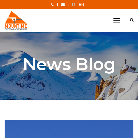
IT
EN
toggle
navigati
News Blog