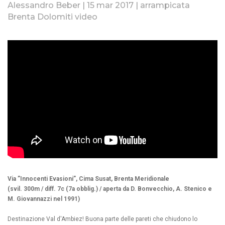
Alessandro Beber | 15 mar 2017 | arrampicata
Brenta Dolomiti video
Via ”Innocenti Evasioni”, Cima Susat, Brenta Meridionale
(svil. 300m / diff. 7c (7a obblig.) / aperta da D. Bonvecchio, A. Stenico e
M. Giovannazzi nel 1991)
Destinazione Val d'Ambiez! Buona parte delle pareti che chiudono lo