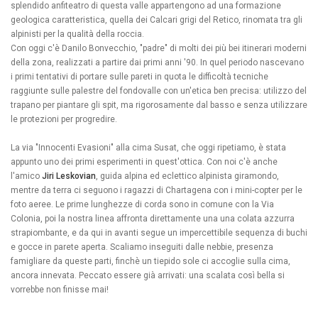
splendido anfiteatro di questa valle appartengono ad una formazione
geologica caratteristica, quella dei Calcari grigi del Retico, rinomata tra gli
alpinisti per la qualità della roccia.
Con oggi c'è Danilo Bonvecchio, "padre" di molti dei più bei itinerari moderni
della zona, realizzati a partire dai primi anni '90. In quel periodo nascevano
i primi tentativi di portare sulle pareti in quota le difficoltà tecniche
raggiunte sulle palestre del fondovalle con un'etica ben precisa: utilizzo del
trapano per piantare gli spit, ma rigorosamente dal basso e senza utilizzare
le protezioni per progredire.
La via "Innocenti Evasioni" alla cima Susat, che oggi ripetiamo, è stata
appunto uno dei primi esperimenti in quest'ottica. Con noi c'è anche
l'amico
Jiri Leskovian
, guida alpina ed eclettico alpinista giramondo,
mentre da terra ci seguono i ragazzi di Chartagena con i mini-copter per le
foto aeree. Le prime lunghezze di corda sono in comune con la Via
Colonia, poi la nostra linea affronta direttamente una una colata azzurra
strapiombante, e da qui in avanti segue un impercettibile sequenza di buchi
e gocce in parete aperta. Scaliamo inseguiti dalle nebbie, presenza
famigliare da queste parti, finchè un tiepido sole ci accoglie sulla cima,
ancora innevata. Peccato essere già arrivati: una scalata così bella si
vorrebbe non finisse mai!